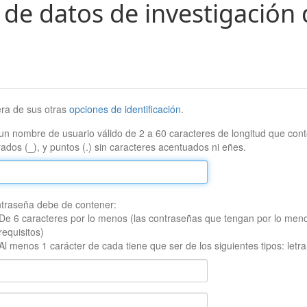
 de datos de investigación 
era de sus otras
opciones de identificación
.
un nombre de usuario válido de 2 a 60 caracteres de longitud que conte
ados (_), y puntos (.) sin caracteres acentuados ni eñes.
traseña debe de contener:
De 6 caracteres por lo menos (las contraseñas que tengan por lo men
requisitos)
Al menos 1 carácter de cada tiene que ser de los siguientes tipos: let