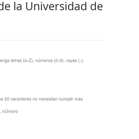
de la Universidad de
nga letras (a-Z), números (0-9), rayas (-),
os 20 caracteres no necesitan cumplir más
ra, nÚmero