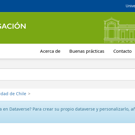
Unive
Acerca de
Buenas prácticas
Contacto
idad de Chile
>
 en Dataverse? Para crear su propio dataverse y personalizarlo, aña