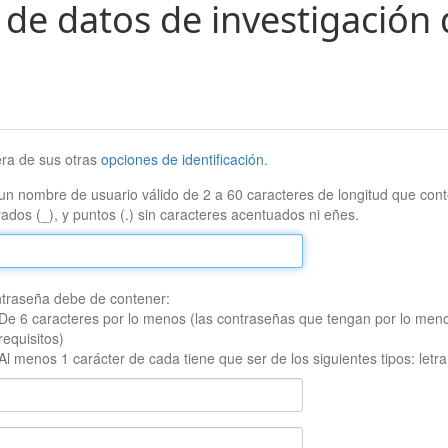
 de datos de investigación 
era de sus otras
opciones de identificación
.
un nombre de usuario válido de 2 a 60 caracteres de longitud que conte
ados (_), y puntos (.) sin caracteres acentuados ni eñes.
traseña debe de contener:
De 6 caracteres por lo menos (las contraseñas que tengan por lo men
requisitos)
Al menos 1 carácter de cada tiene que ser de los siguientes tipos: let