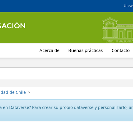
Unive
Acerca de
Buenas prácticas
Contacto
idad de Chile
>
 en Dataverse? Para crear su propio dataverse y personalizarlo, aña