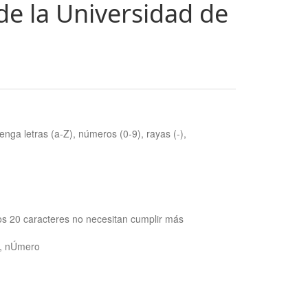
de la Universidad de
nga letras (a-Z), números (0-9), rayas (-),
os 20 caracteres no necesitan cumplir más
ra, nÚmero