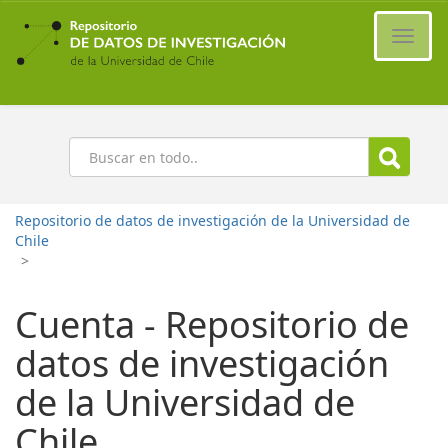
Ir
al
Cambi
contenido
naveg
principal
Buscar
Repositorio de datos de investigación de la Universidad de
Chile
>
Cuenta - Repositorio de
datos de investigación
de la Universidad de
Chile