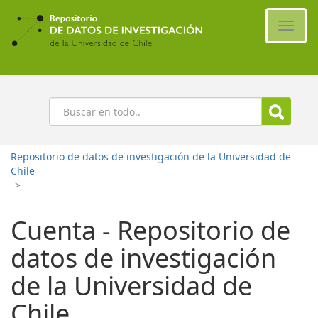
Ir
al
Cambi
contenido
naveg
principal
Buscar
Repositorio de datos de investigación de la Universidad de
Chile
>
Cuenta - Repositorio de
datos de investigación
de la Universidad de
Chile