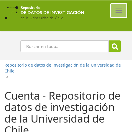
Ir
al
Cambi
contenido
naveg
principal
Buscar
Repositorio de datos de investigación de la Universidad de
Chile
>
Cuenta - Repositorio de
datos de investigación
de la Universidad de
Chile