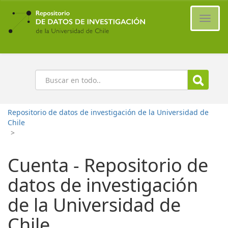
Ir
al
Cambi
contenido
naveg
principal
Buscar
Repositorio de datos de investigación de la Universidad de
Chile
>
Cuenta - Repositorio de
datos de investigación
de la Universidad de
Chile