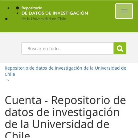
Ir
al
Cambi
contenido
naveg
principal
Buscar
Repositorio de datos de investigación de la Universidad de
Chile
>
Cuenta - Repositorio de
datos de investigación
de la Universidad de
Chile