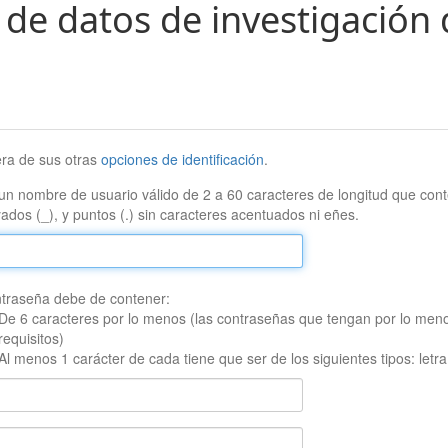
 de datos de investigación 
era de sus otras
opciones de identificación
.
un nombre de usuario válido de 2 a 60 caracteres de longitud que conte
ados (_), y puntos (.) sin caracteres acentuados ni eñes.
traseña debe de contener:
De 6 caracteres por lo menos (las contraseñas que tengan por lo men
requisitos)
Al menos 1 carácter de cada tiene que ser de los siguientes tipos: let