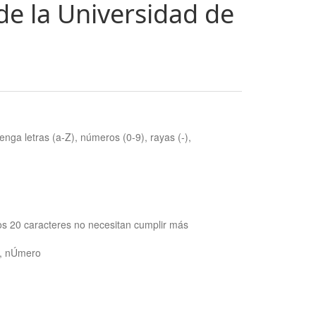
de la Universidad de
nga letras (a-Z), números (0-9), rayas (-),
os 20 caracteres no necesitan cumplir más
ra, nÚmero