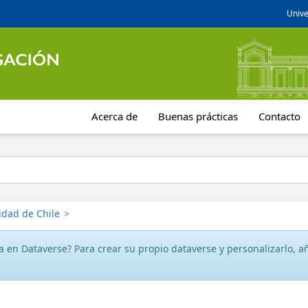
Unive
Acerca de
Buenas prácticas
Contacto
idad de Chile
>
 en Dataverse? Para crear su propio dataverse y personalizarlo, aña