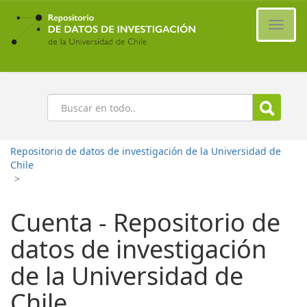
Ir
al
Cambi
contenido
naveg
principal
Buscar
Repositorio de datos de investigación de la Universidad de
Chile
>
Cuenta - Repositorio de
datos de investigación
de la Universidad de
Chile