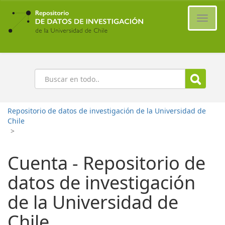
Ir
al
Cambi
contenido
naveg
principal
Buscar
Repositorio de datos de investigación de la Universidad de
Chile
>
Cuenta - Repositorio de
datos de investigación
de la Universidad de
Chile