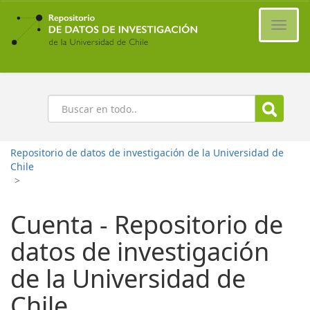
Ir
al
Cambi
contenido
naveg
principal
Buscar
Repositorio de datos de investigación de la Universidad de
Chile
>
Cuenta - Repositorio de
datos de investigación
de la Universidad de
Chile