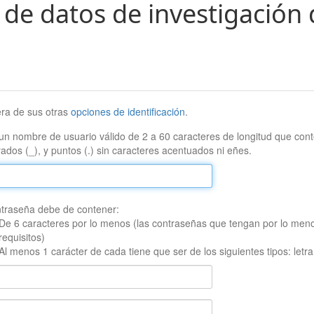
 de datos de investigación 
era de sus otras
opciones de identificación
.
un nombre de usuario válido de 2 a 60 caracteres de longitud que conte
ados (_), y puntos (.) sin caracteres acentuados ni eñes.
traseña debe de contener:
De 6 caracteres por lo menos (las contraseñas que tengan por lo men
requisitos)
Al menos 1 carácter de cada tiene que ser de los siguientes tipos: let