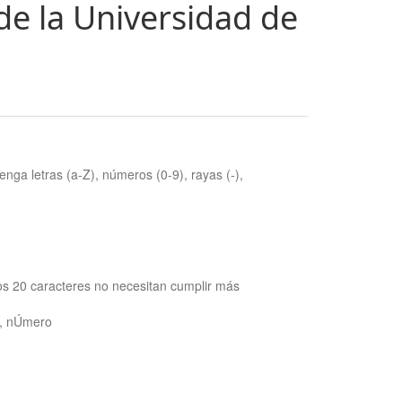
de la Universidad de
nga letras (a-Z), números (0-9), rayas (-),
os 20 caracteres no necesitan cumplir más
ra, nÚmero