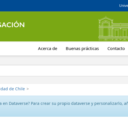
Unive
Acerca de
Buenas prácticas
Contacto
idad de Chile
>
 en Dataverse? Para crear su propio dataverse y personalizarlo, aña