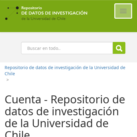
Ir
al
Cambi
contenido
naveg
principal
Buscar
Repositorio de datos de investigación de la Universidad de
Chile
>
Cuenta - Repositorio de
datos de investigación
de la Universidad de
Chile