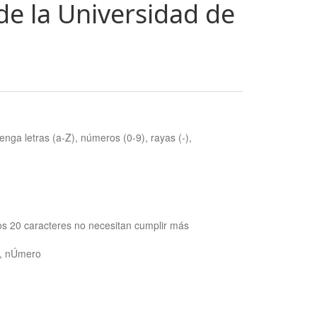
de la Universidad de
nga letras (a-Z), números (0-9), rayas (-),
os 20 caracteres no necesitan cumplir más
ra, nÚmero