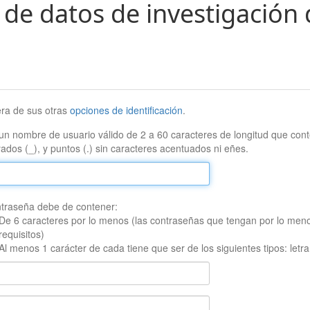
 de datos de investigación 
era de sus otras
opciones de identificación
.
un nombre de usuario válido de 2 a 60 caracteres de longitud que conte
ados (_), y puntos (.) sin caracteres acentuados ni eñes.
traseña debe de contener:
De 6 caracteres por lo menos (las contraseñas que tengan por lo men
requisitos)
Al menos 1 carácter de cada tiene que ser de los siguientes tipos: let