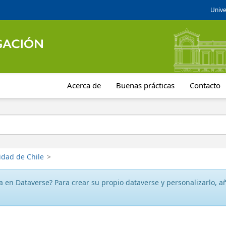
Unive
Acerca de
Buenas prácticas
Contacto
idad de Chile
>
 en Dataverse? Para crear su propio dataverse y personalizarlo, aña