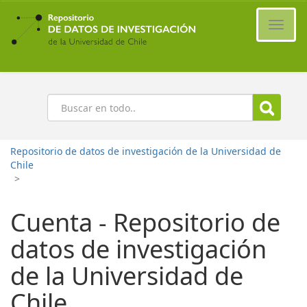
Ir
al
Cambi
contenido
naveg
principal
Buscar
Repositorio de datos de investigación de la Universidad de
Chile
>
Cuenta - Repositorio de
datos de investigación
de la Universidad de
Chile