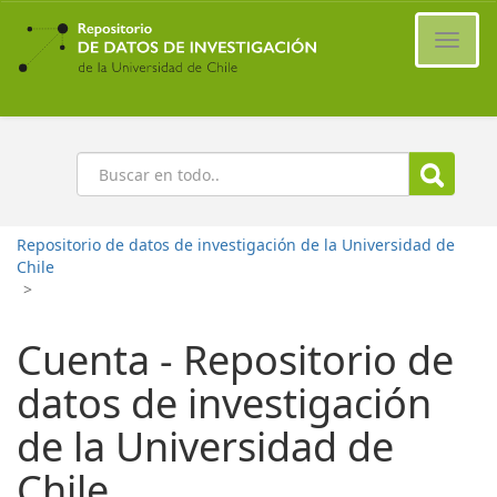
Ir
al
Cambi
contenido
naveg
principal
Buscar
Repositorio de datos de investigación de la Universidad de
Chile
>
Cuenta - Repositorio de
datos de investigación
de la Universidad de
Chile