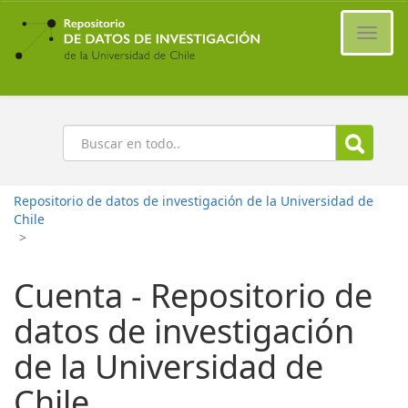
Ir
al
Cambi
contenido
naveg
principal
Buscar
Repositorio de datos de investigación de la Universidad de
Chile
>
Cuenta - Repositorio de
datos de investigación
de la Universidad de
Chile