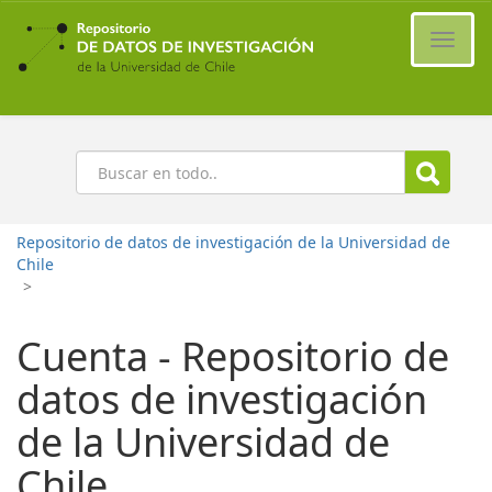
Ir
al
Cambi
contenido
naveg
principal
Buscar
Repositorio de datos de investigación de la Universidad de
Chile
>
Cuenta - Repositorio de
datos de investigación
de la Universidad de
Chile