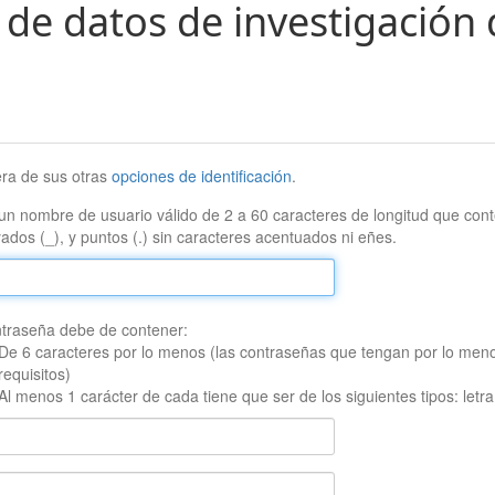
 de datos de investigación 
era de sus otras
opciones de identificación
.
un nombre de usuario válido de 2 a 60 caracteres de longitud que conte
ados (_), y puntos (.) sin caracteres acentuados ni eñes.
traseña debe de contener:
De 6 caracteres por lo menos (las contraseñas que tengan por lo men
requisitos)
Al menos 1 carácter de cada tiene que ser de los siguientes tipos: let