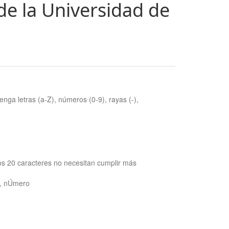
de la Universidad de
nga letras (a-Z), números (0-9), rayas (-),
os 20 caracteres no necesitan cumplir más
ra, nÚmero