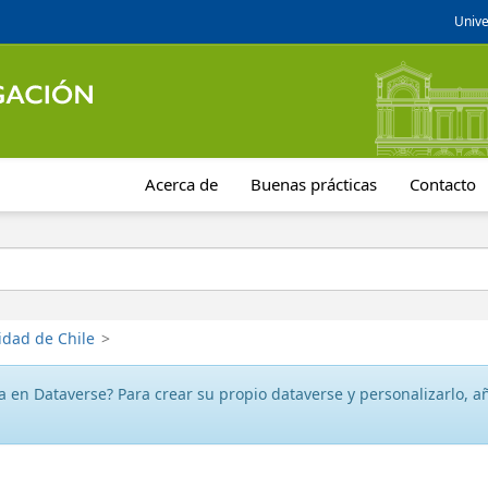
Unive
Acerca de
Buenas prácticas
Contacto
idad de Chile
>
 en Dataverse? Para crear su propio dataverse y personalizarlo, aña