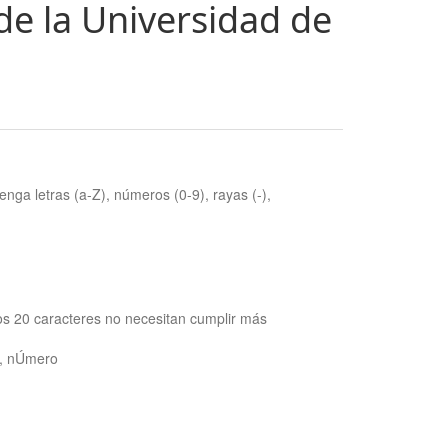
de la Universidad de
nga letras (a-Z), números (0-9), rayas (-),
os 20 caracteres no necesitan cumplir más
ra, nÚmero