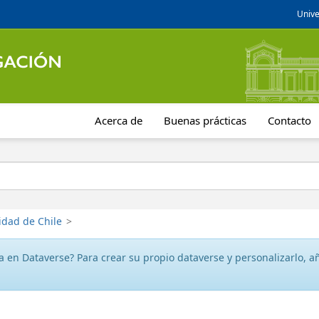
Unive
Acerca de
Buenas prácticas
Contacto
idad de Chile
>
 en Dataverse? Para crear su propio dataverse y personalizarlo, aña