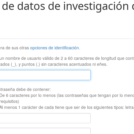
 de datos de investigación 
era de sus otras
opciones de identificación
.
un nombre de usuario válido de 2 a 60 caracteres de longitud que conte
ados (_), y puntos (.) sin caracteres acentuados ni eñes.
traseña debe de contener:
De 6 caracteres por lo menos (las contraseñas que tengan por lo men
requisitos)
Al menos 1 carácter de cada tiene que ser de los siguientes tipos: let