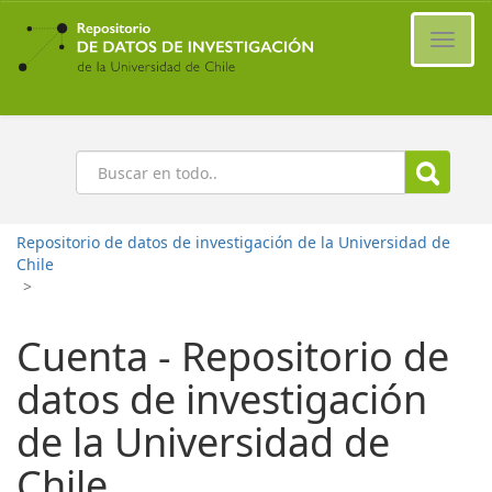
Ir
al
Cambi
contenido
naveg
principal
Buscar
Repositorio de datos de investigación de la Universidad de
Chile
>
Cuenta - Repositorio de
datos de investigación
de la Universidad de
Chile