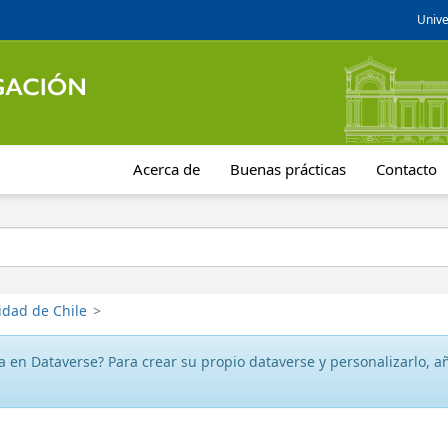
Unive
Acerca de
Buenas prácticas
Contacto
idad de Chile
>
 en Dataverse? Para crear su propio dataverse y personalizarlo, aña