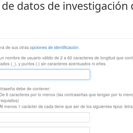
 de datos de investigación 
era de sus otras
opciones de identificación
.
un nombre de usuario válido de 2 a 60 caracteres de longitud que conte
ados (_), y puntos (.) sin caracteres acentuados ni eñes.
traseña debe de contener:
De 6 caracteres por lo menos (las contraseñas que tengan por lo men
requisitos)
Al menos 1 carácter de cada tiene que ser de los siguientes tipos: let