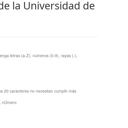
de la Universidad de
nga letras (a-Z), números (0-9), rayas (-),
os 20 caracteres no necesitan cumplir más
ra, nÚmero