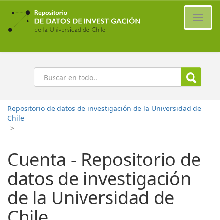
Ir
al
Cambi
contenido
naveg
principal
Buscar
Repositorio de datos de investigación de la Universidad de
Chile
>
Cuenta - Repositorio de
datos de investigación
de la Universidad de
Chile