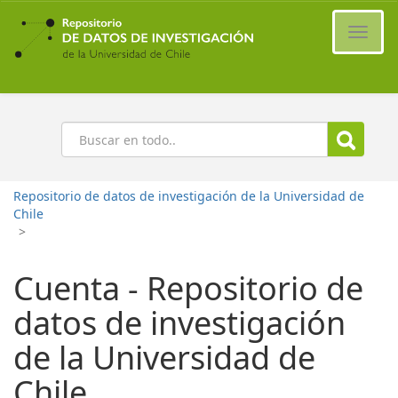
Ir
al
Cambi
contenido
naveg
principal
Buscar
Repositorio de datos de investigación de la Universidad de
Chile
>
Cuenta - Repositorio de
datos de investigación
de la Universidad de
Chile