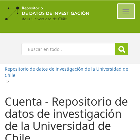
Ir
al
Cambi
contenido
naveg
principal
Buscar
Repositorio de datos de investigación de la Universidad de
Chile
>
Cuenta - Repositorio de
datos de investigación
de la Universidad de
Chile