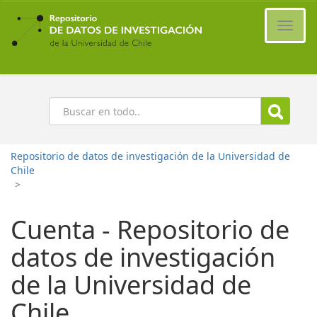
Ir
al
Cambi
contenido
naveg
principal
Buscar
Repositorio de datos de investigación de la Universidad de
Chile
>
Cuenta - Repositorio de
datos de investigación
de la Universidad de
Chile