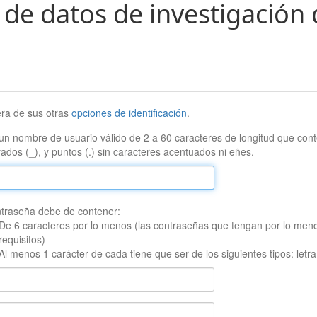
 de datos de investigación 
era de sus otras
opciones de identificación
.
un nombre de usuario válido de 2 a 60 caracteres de longitud que conte
ados (_), y puntos (.) sin caracteres acentuados ni eñes.
traseña debe de contener:
De 6 caracteres por lo menos (las contraseñas que tengan por lo men
requisitos)
Al menos 1 carácter de cada tiene que ser de los siguientes tipos: let