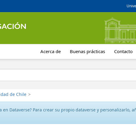
Unive
Acerca de
Buenas prácticas
Contacto
idad de Chile
>
 en Dataverse? Para crear su propio dataverse y personalizarlo, aña