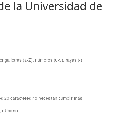
de la Universidad de
nga letras (a-Z), números (0-9), rayas (-),
os 20 caracteres no necesitan cumplir más
ra, nÚmero