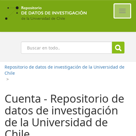
Ir
al
Cambi
contenido
naveg
principal
Buscar
Repositorio de datos de investigación de la Universidad de
Chile
>
Cuenta - Repositorio de
datos de investigación
de la Universidad de
Chile