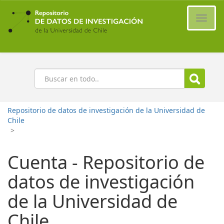
Ir
al
Cambi
contenido
naveg
principal
Buscar
Repositorio de datos de investigación de la Universidad de
Chile
>
Cuenta - Repositorio de
datos de investigación
de la Universidad de
Chile