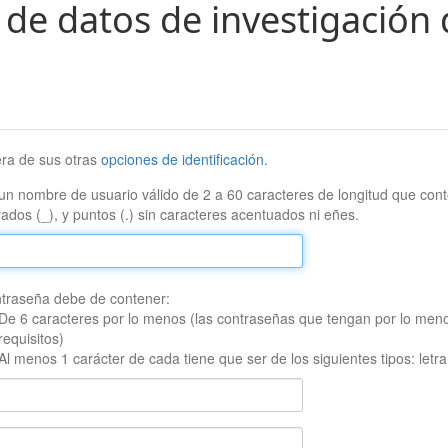
 de datos de investigación 
era de sus otras
opciones de identificación
.
un nombre de usuario válido de 2 a 60 caracteres de longitud que conte
ados (_), y puntos (.) sin caracteres acentuados ni eñes.
traseña debe de contener:
De 6 caracteres por lo menos (las contraseñas que tengan por lo men
requisitos)
Al menos 1 carácter de cada tiene que ser de los siguientes tipos: let