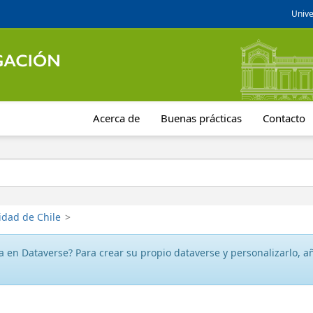
Unive
Acerca de
Buenas prácticas
Contacto
idad de Chile
>
 en Dataverse? Para crear su propio dataverse y personalizarlo, aña