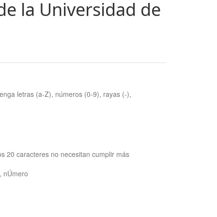
de la Universidad de
nga letras (a-Z), números (0-9), rayas (-),
os 20 caracteres no necesitan cumplir más
ra, nÚmero