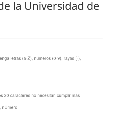
de la Universidad de
nga letras (a-Z), números (0-9), rayas (-),
os 20 caracteres no necesitan cumplir más
ra, nÚmero