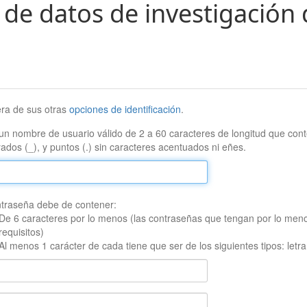
 de datos de investigación 
era de sus otras
opciones de identificación
.
un nombre de usuario válido de 2 a 60 caracteres de longitud que conte
ados (_), y puntos (.) sin caracteres acentuados ni eñes.
traseña debe de contener:
De 6 caracteres por lo menos (las contraseñas que tengan por lo men
requisitos)
Al menos 1 carácter de cada tiene que ser de los siguientes tipos: let