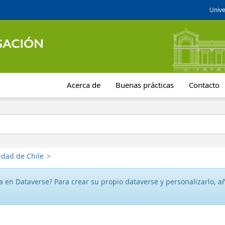
Unive
Acerca de
Buenas prácticas
Contacto
idad de Chile
>
 en Dataverse? Para crear su propio dataverse y personalizarlo, aña