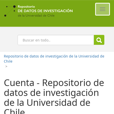
Ir
al
Cambi
contenido
naveg
principal
Buscar
Repositorio de datos de investigación de la Universidad de
Chile
>
Cuenta - Repositorio de
datos de investigación
de la Universidad de
Chile