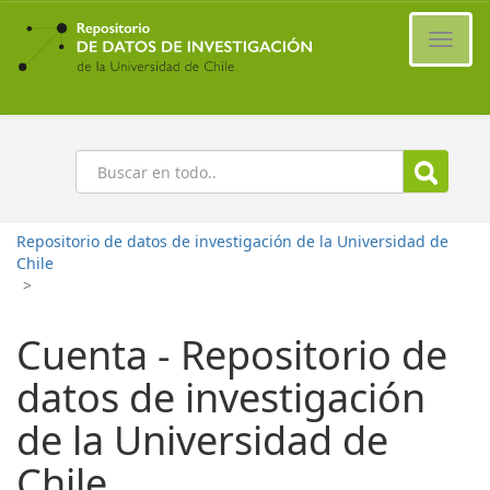
Ir
al
Cambi
contenido
naveg
principal
Buscar
Repositorio de datos de investigación de la Universidad de
Chile
>
Cuenta - Repositorio de
datos de investigación
de la Universidad de
Chile