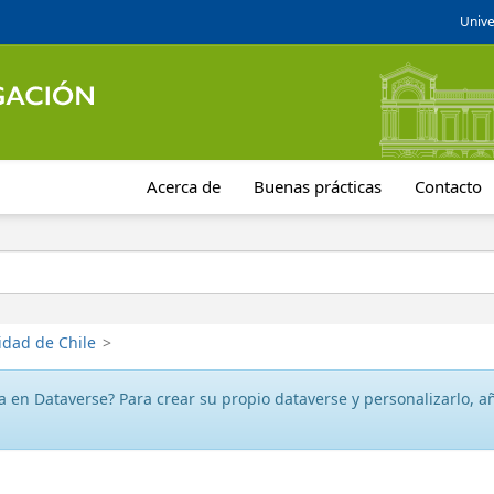
Unive
Acerca de
Buenas prácticas
Contacto
idad de Chile
>
 en Dataverse? Para crear su propio dataverse y personalizarlo, aña