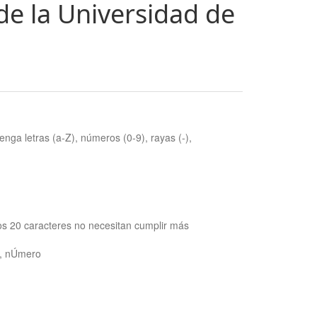
de la Universidad de
nga letras (a-Z), números (0-9), rayas (-),
os 20 caracteres no necesitan cumplir más
ra, nÚmero