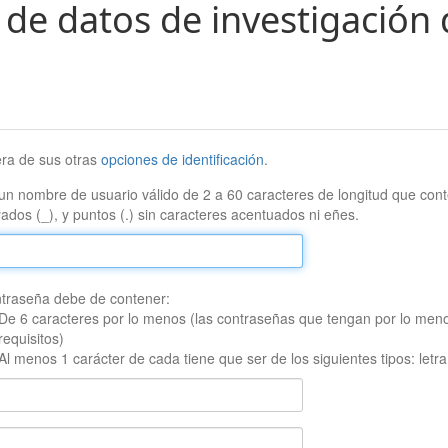
 de datos de investigación 
era de sus otras
opciones de identificación
.
un nombre de usuario válido de 2 a 60 caracteres de longitud que conte
ados (_), y puntos (.) sin caracteres acentuados ni eñes.
traseña debe de contener:
De 6 caracteres por lo menos (las contraseñas que tengan por lo men
requisitos)
Al menos 1 carácter de cada tiene que ser de los siguientes tipos: let