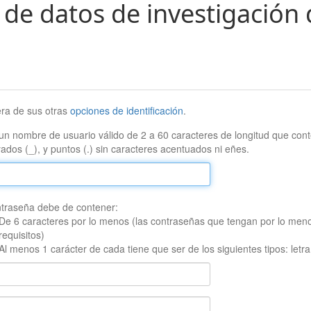
 de datos de investigación 
era de sus otras
opciones de identificación
.
un nombre de usuario válido de 2 a 60 caracteres de longitud que conte
ados (_), y puntos (.) sin caracteres acentuados ni eñes.
traseña debe de contener:
De 6 caracteres por lo menos (las contraseñas que tengan por lo men
requisitos)
Al menos 1 carácter de cada tiene que ser de los siguientes tipos: let