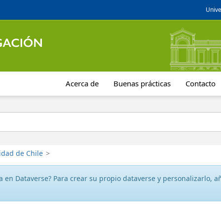
Unive
Acerca de
Buenas prácticas
Contacto
idad de Chile
>
 en Dataverse? Para crear su propio dataverse y personalizarlo, aña