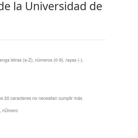
de la Universidad de
nga letras (a-Z), números (0-9), rayas (-),
os 20 caracteres no necesitan cumplir más
ra, nÚmero