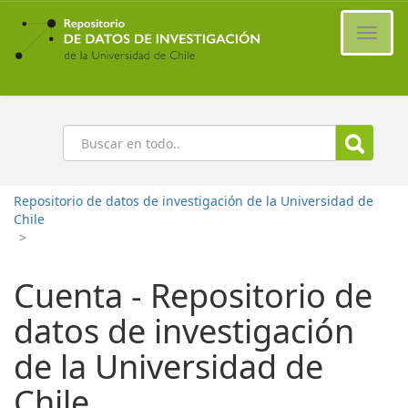
Ir
al
Cambi
contenido
naveg
principal
Buscar
Repositorio de datos de investigación de la Universidad de
Chile
>
Cuenta - Repositorio de
datos de investigación
de la Universidad de
Chile