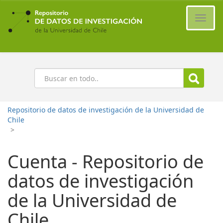
Ir
al
Cambi
contenido
naveg
principal
Buscar
Repositorio de datos de investigación de la Universidad de
Chile
>
Cuenta - Repositorio de
datos de investigación
de la Universidad de
Chile