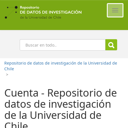
Ir
al
Cambi
contenido
naveg
principal
Buscar
Repositorio de datos de investigación de la Universidad de
Chile
>
Cuenta - Repositorio de
datos de investigación
de la Universidad de
Chile