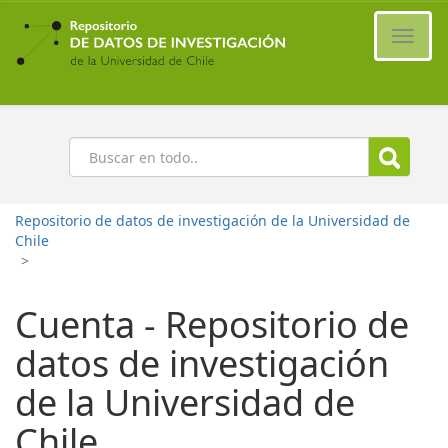
Ir
al
Cambi
contenido
naveg
principal
Buscar
Repositorio de datos de investigación de la Universidad de
Chile
>
Cuenta - Repositorio de
datos de investigación
de la Universidad de
Chile