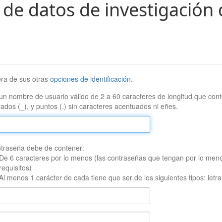
 de datos de investigación 
era de sus otras
opciones de identificación
.
un nombre de usuario válido de 2 a 60 caracteres de longitud que conte
ados (_), y puntos (.) sin caracteres acentuados ni eñes.
traseña debe de contener:
De 6 caracteres por lo menos (las contraseñas que tengan por lo men
requisitos)
Al menos 1 carácter de cada tiene que ser de los siguientes tipos: let