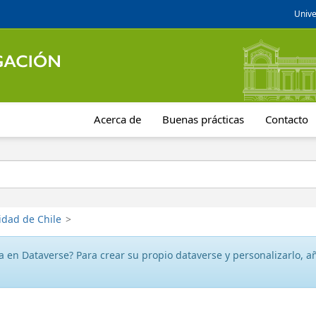
Unive
Acerca de
Buenas prácticas
Contacto
idad de Chile
>
 en Dataverse? Para crear su propio dataverse y personalizarlo, aña