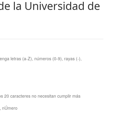
de la Universidad de
nga letras (a-Z), números (0-9), rayas (-),
os 20 caracteres no necesitan cumplir más
ra, nÚmero