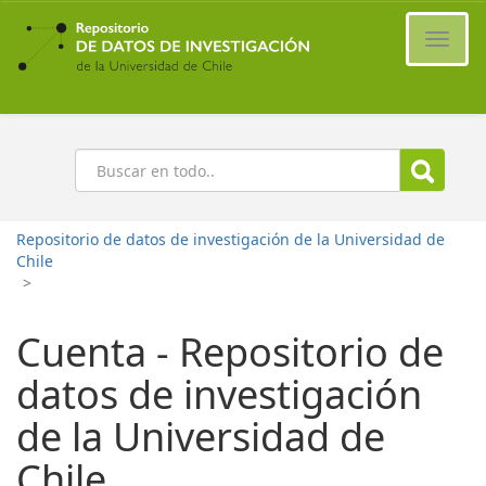
Ir
al
Cambi
contenido
naveg
principal
Buscar
Repositorio de datos de investigación de la Universidad de
Chile
>
Cuenta - Repositorio de
datos de investigación
de la Universidad de
Chile