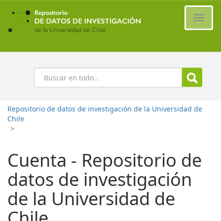
Ir
al
Cambi
contenido
naveg
principal
Buscar
Repositorio de datos de investigación de la Universidad de
Chile
>
Cuenta - Repositorio de
datos de investigación
de la Universidad de
Chile