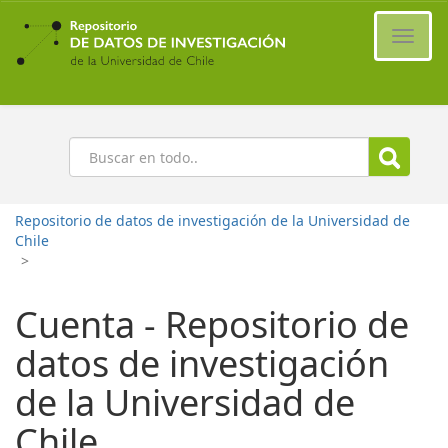
Ir
al
Cambi
contenido
naveg
principal
Buscar
Repositorio de datos de investigación de la Universidad de
Chile
>
Cuenta - Repositorio de
datos de investigación
de la Universidad de
Chile