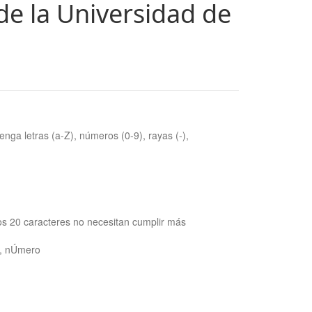
de la Universidad de
nga letras (a-Z), números (0-9), rayas (-),
os 20 caracteres no necesitan cumplir más
ra, nÚmero