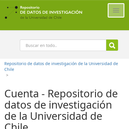
Ir
al
Cambi
contenido
naveg
principal
Buscar
Repositorio de datos de investigación de la Universidad de
Chile
>
Cuenta - Repositorio de
datos de investigación
de la Universidad de
Chile