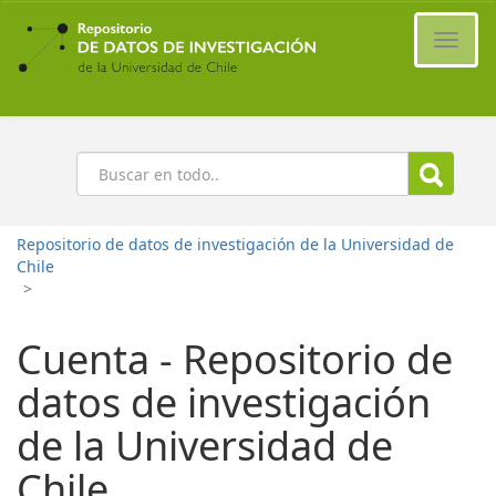
Ir
al
Cambi
contenido
naveg
principal
Buscar
Repositorio de datos de investigación de la Universidad de
Chile
>
Cuenta - Repositorio de
datos de investigación
de la Universidad de
Chile