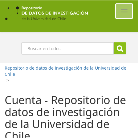
Ir
al
Cambi
contenido
naveg
principal
Buscar
Repositorio de datos de investigación de la Universidad de
Chile
>
Cuenta - Repositorio de
datos de investigación
de la Universidad de
Chile