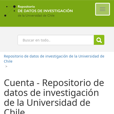
Ir
al
Cambi
contenido
naveg
principal
Buscar
Repositorio de datos de investigación de la Universidad de
Chile
>
Cuenta - Repositorio de
datos de investigación
de la Universidad de
Chile