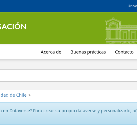
Unive
Acerca de
Buenas prácticas
Contacto
idad de Chile
>
 en Dataverse? Para crear su propio dataverse y personalizarlo, aña