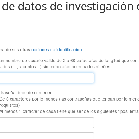
 de datos de investigación 
era de sus otras
opciones de identificación
.
un nombre de usuario válido de 2 a 60 caracteres de longitud que conte
ados (_), y puntos (.) sin caracteres acentuados ni eñes.
traseña debe de contener:
De 6 caracteres por lo menos (las contraseñas que tengan por lo men
requisitos)
Al menos 1 carácter de cada tiene que ser de los siguientes tipos: let