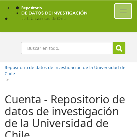
Ir
al
Cambi
contenido
naveg
principal
Buscar
Repositorio de datos de investigación de la Universidad de
Chile
>
Cuenta - Repositorio de
datos de investigación
de la Universidad de
Chile